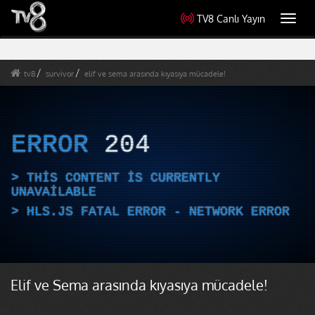
TV8 Canlı Yayın
Toggl
navig
tv8
survivor
elif ve sema arasında kıyasıya mücadele!
ERROR
204
THIS CONTENT IS CURRENTLY
UNAVAILABLE
HLS.JS FATAL ERROR - NETWORK ERROR
Elif ve Sema arasında kıyasıya mücadele!