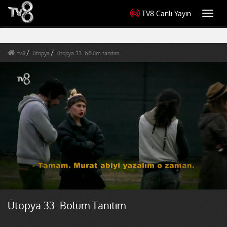
TV8 Canlı Yayın
Toggl
navig
tv8
ütopya
ütopya 33. bölüm tanıtım
Ütopya 33. Bölüm Tanıtım