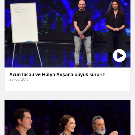
Acun Ilıcalı ve Hülya Avşar'a büyük sürpriz
28/03/2018