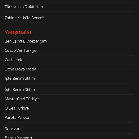
Türkiye'nin Doktorları
Zahide Yetiş'le Sence?
Yarışmalar
Ben Eşimi Bilmez Miyim
Cevap Ver Türkiye
Çarkıfelek
Doya Doya Moda
İşte Benim Stilim
İşte Benim Stilim
MasterChef Türkiye
O Ses Türkiye
Parola Parola
Survivor
Şanslı Pasaport