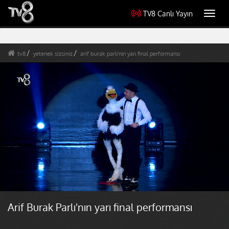
TV8 Canlı Yayın
Toggl
navig
tv8
yetenek sizsiniz
arif burak parlı'nın yarı final performansı
Arif Burak Parlı'nın yarı final performansı