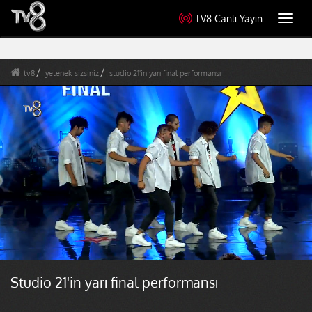
TV8 Canlı Yayın
Toggl
navig
tv8
yetenek sizsiniz
studio 21'in yarı final performansı
Studio 21'in yarı final performansı