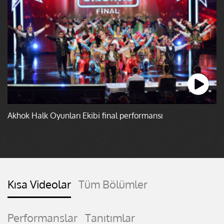
Akhok Halk Oyunları Ekibi final performansı
Kısa Videolar
Tüm Bölümler
Performanslar
Tanıtımlar