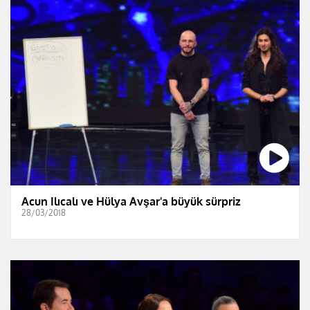
Acun Ilıcalı ve Hülya Avşar'a büyük sürpriz
28/03/2018