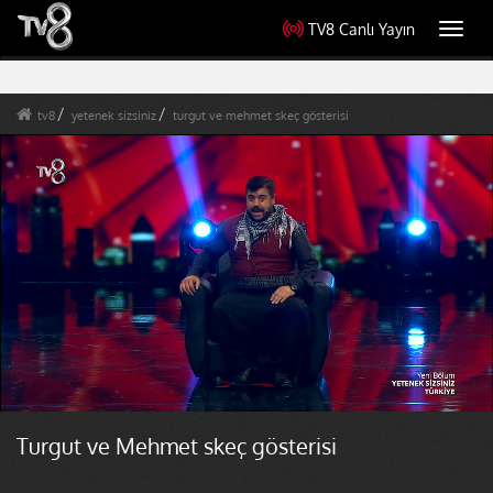
TV8 Canlı Yayın
Toggl
navig
tv8
yetenek sizsiniz
turgut ve mehmet skeç gösterisi
Turgut ve Mehmet skeç gösterisi