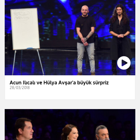
Acun Ilıcalı ve Hülya Avşar'a büyük sürpriz
28/03/2018