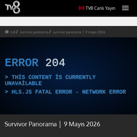
TV8 Canlı Yayın
Toggl
navig
tv8
survivor panorama
survivor panorama │ 9 mayıs 2026
ERROR
204
THIS CONTENT IS CURRENTLY
UNAVAILABLE
HLS.JS FATAL ERROR - NETWORK ERROR
Survivor Panorama │ 9 Mayıs 2026