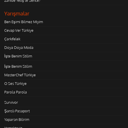
Zahide Yetiş'le Sence?
Yarışmalar
Ben Eşimi Bilmez Miyim
Cevap Ver Türkiye
Çarkıfelek
Doya Doya Moda
İşte Benim Stilim
İşte Benim Stilim
MasterChef Türkiye
O Ses Türkiye
Parola Parola
Survivor
Şanslı Pasaport
Yaparsın Bilirim
Yemekteyiz