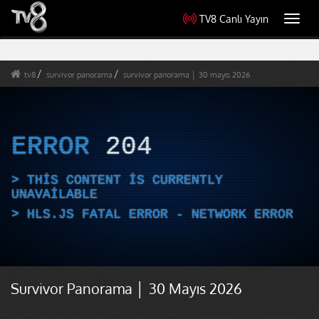
TV8 Canlı Yayın
Toggl
navig
tv8
survivor panorama
survivor panorama │ 30 mayıs 2026
ERROR
204
THIS CONTENT IS CURRENTLY
UNAVAILABLE
HLS.JS FATAL ERROR - NETWORK ERROR
Survivor Panorama │ 30 Mayıs 2026