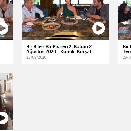
Bir Bilen Bir Pişiren 2. Bölüm 2
Bir 
Ağustos 2020 | Konuk: Kürşat
Tem
Başar
Bel
25/08/2020
25/0