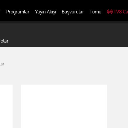
r
Programlar
Yayın Akışı
Başvurular
Tümü
TV8 Ca
eolar
lar