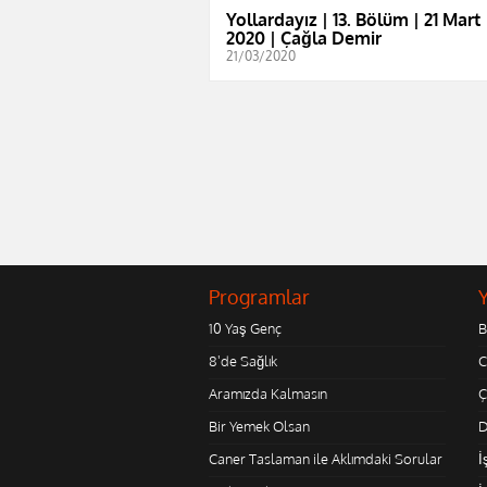
Yollardayız | 13. Bölüm | 21 Mart
2020 | Çağla Demir
21/03/2020
Programlar
10 Yaş Genç
B
8'de Sağlık
C
Aramızda Kalmasın
Ç
Bir Yemek Olsan
D
Caner Taslaman ile Aklımdaki Sorular
İ