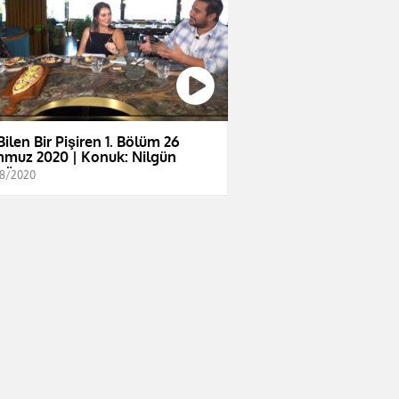
Bilen Bir Pişiren 1. Bölüm 26
muz 2020 | Konuk: Nilgün
gün
8/2020