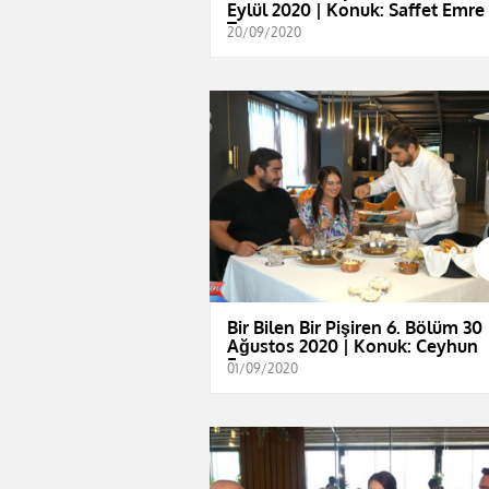
Eylül 2020 | Konuk: Saffet Emre
Tonguç
20/09/2020
Bir Bilen Bir Pişiren 6. Bölüm 30
Ağustos 2020 | Konuk: Ceyhun
Fersoy
01/09/2020