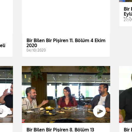
Bir 
Eyl
Yal
27/0
Bir Bilen Bir Pişiren 11. Bölüm 4 Ekim
eli
2020
04/10/2020
Bir Bilen Bir Pişiren 8. Bölüm 13
Bir 