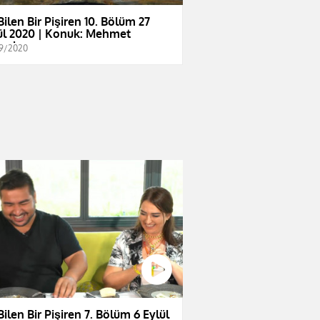
Bilen Bir Pişiren 10. Bölüm 27
ül 2020 | Konuk: Mehmet
çınkaya
9/2020
Bilen Bir Pişiren 7. Bölüm 6 Eylül