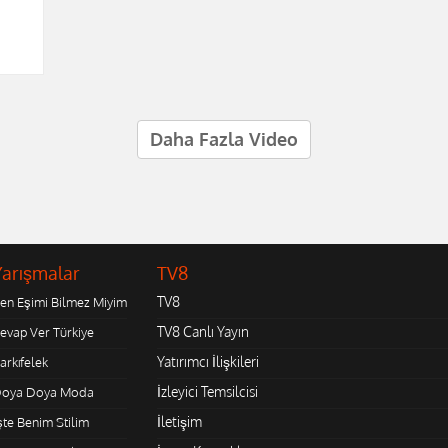
Daha Fazla Video
Yarışmalar
TV8
TV8
en Eşimi Bilmez Miyim
TV8 Canlı Yayın
evap Ver Türkiye
Yatırımcı İlişkileri
arkıfelek
İzleyici Temsilcisi
oya Doya Moda
İletişim
şte Benim Stilim