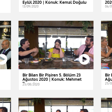
Eylül 2020 | Konuk: Kemal Doğulu
202
13/09/2020
06/0
Bir Bilen Bir Pişiren 5. Bölüm 23
Bir 
Ağustos 2020 | Konuk: Mehmet
Ağu
Turgut
25/0
25/08/2020