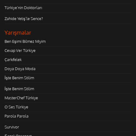
Türkiye'nin Doktorları
Zahide Yetiş'le Sence?
Yarışmalar
Ben Eşimi Bilmez Miyim
Cevap Ver Türkiye
Çarkıfelek
Doya Doya Moda
İşte Benim Stilim
İşte Benim Stilim
MasterChef Türkiye
O Ses Türkiye
Parola Parola
Survivor
Şanslı Pasaport