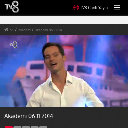
TV8 Canlı Yayın
Toggl
navig
tv8
akademi
akademi 06.11.2014
Akademi 06.11.2014