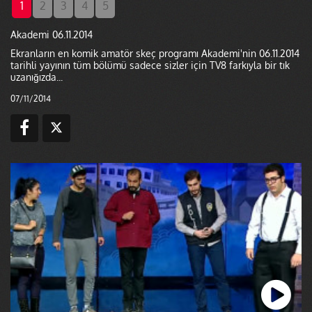
1
2
3
4
5
Akademi 06.11.2014
Ekranların en komik amatör skeç programı Akademi'nin 06.11.2014
tarihli yayının tüm bölümü sadece sizler için TV8 farkıyla bir tık
uzanığızda...
07/11/2014