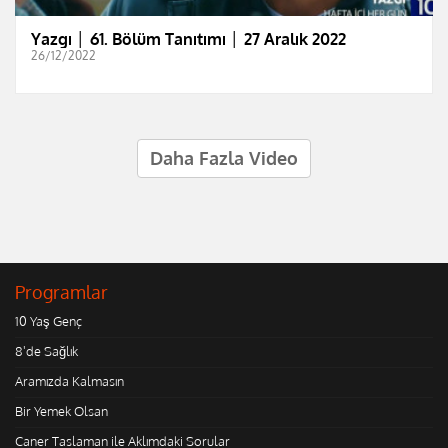
Yazgı │ 61. Bölüm Tanıtımı │ 27 Aralık 2022
26/12/2022
Daha Fazla Video
Programlar
10 Yaş Genç
8'de Sağlık
Aramızda Kalmasın
Bir Yemek Olsan
Caner Taslaman ile Aklımdaki Sorular