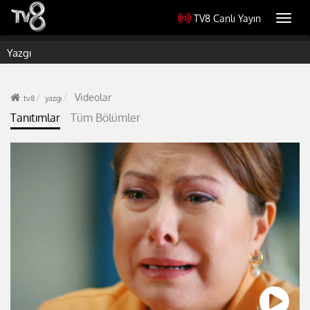
TV8 Canlı Yayın
Toggl
navig
Yazgı
Videolar
tv8
yazgı
Tanıtımlar
Tüm Bölümler