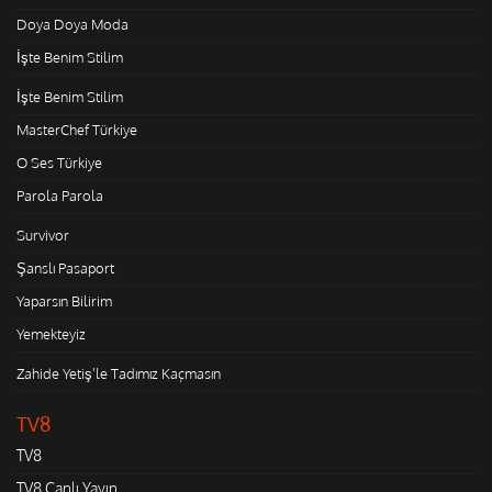
Doya Doya Moda
İşte Benim Stilim
İşte Benim Stilim
MasterChef Türkiye
O Ses Türkiye
Parola Parola
Survivor
Şanslı Pasaport
Yaparsın Bilirim
Yemekteyiz
Zahide Yetiş'le Tadımız Kaçmasın
TV8
TV8
TV8 Canlı Yayın