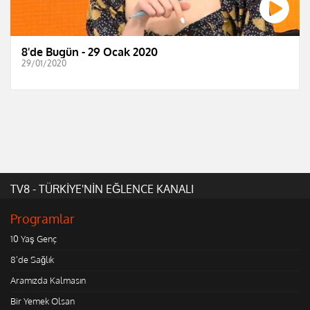
8'de Bugün - 29 Ocak 2020
29/01/2020
TV8 - TÜRKİYE'NİN EĞLENCE KANALI
Programlar
10 Yaş Genç
8'de Sağlık
Aramızda Kalmasın
Bir Yemek Olsan