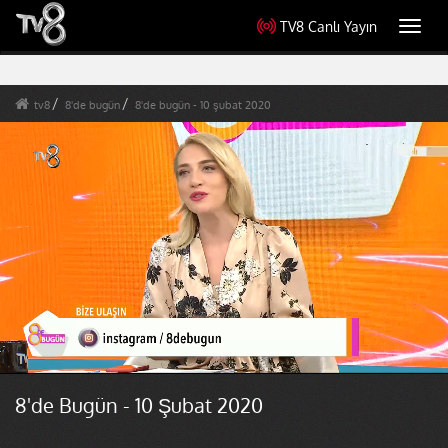
TV8 Canlı Yayın
Toggl
navig
tv8
8'de bugün
8'de bugün - 10 şubat 2020
8'de Bugün - 10 Şubat 2020