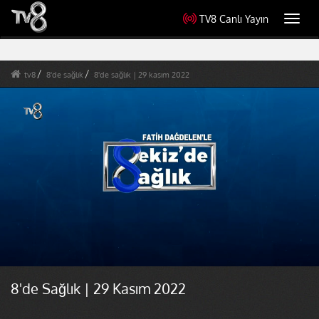
TV8 Canlı Yayın
Toggl
navig
tv8
8'de sağlık
8'de sağlık | 29 kasım 2022
8'de Sağlık | 29 Kasım 2022