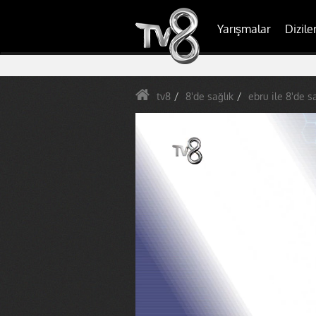
Yarışmalar
Dizile
tv8
8'de sağlık
ebru ile 8'de s