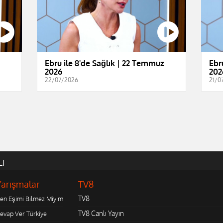
Ebru ile 8'de Sağlık | 22 Temmuz
Ebr
2026
202
22/07/2026
21/0
LI
Yarışmalar
TV8
TV8
en Eşimi Bilmez Miyim
TV8 Canlı Yayın
evap Ver Türkiye