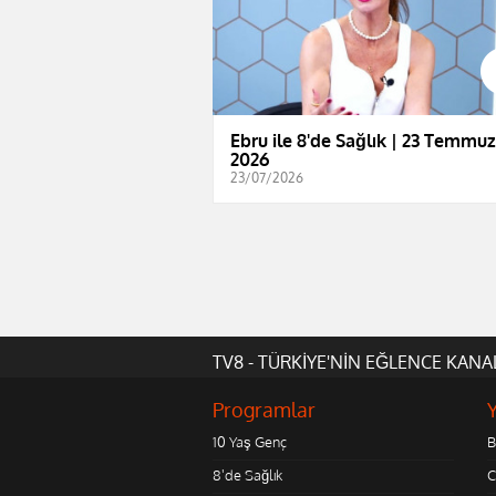
Ebru ile 8'de Sağlık | 23 Temmuz
2026
23/07/2026
TV8 - TÜRKİYE'NİN EĞLENCE KANA
Programlar
10 Yaş Genç
B
8'de Sağlık
C