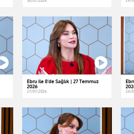
30/07/2026
29/0
z
Ebru ile 8'de Sağlık | 27 Temmuz
Ebr
2026
202
27/07/2026
24/0