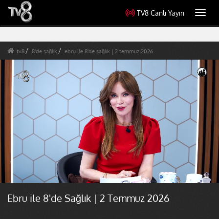
TV8 Canlı Yayın
Toggl
navig
tv8
8'de sağlık
ebru ile 8'de sağlık | 2 temmuz 2026
Ebru ile 8'de Sağlık | 2 Temmuz 2026