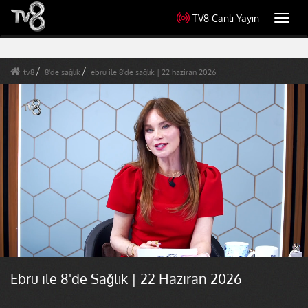
TV8 Canlı Yayın
Toggl
navig
tv8
8'de sağlık
ebru ile 8'de sağlık | 22 haziran 2026
Ebru ile 8'de Sağlık | 22 Haziran 2026