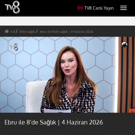
TV8 Canlı Yayın
Toggl
navig
tv8
8'de sağlık
ebru ile 8'de sağlık | 4 haziran 2026
Ebru ile 8'de Sağlık | 4 Haziran 2026