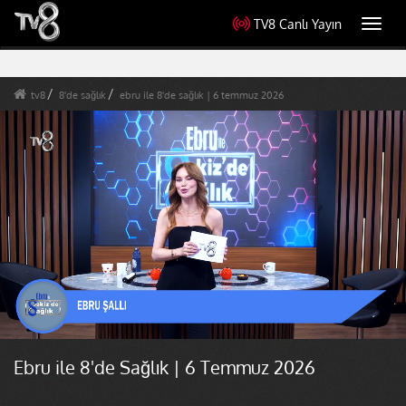
TV8 Canlı Yayın
Toggl
navig
tv8
8'de sağlık
ebru ile 8'de sağlık | 6 temmuz 2026
Ebru ile 8'de Sağlık | 6 Temmuz 2026