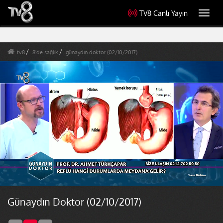
TV8 Canlı Yayın
Toggl
navig
tv8
8'de sağlık
günaydın doktor (02/10/2017)
Günaydın Doktor (02/10/2017)