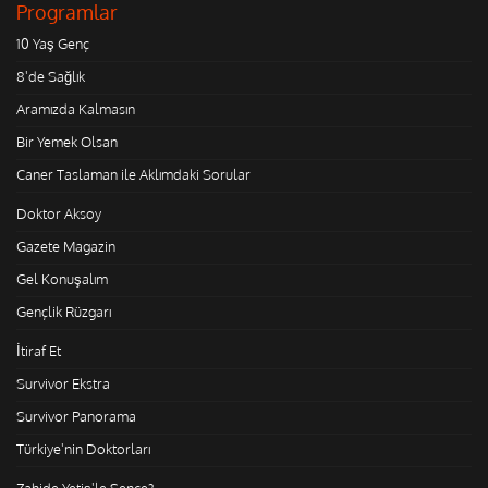
Programlar
10 Yaş Genç
8'de Sağlık
Aramızda Kalmasın
Bir Yemek Olsan
Caner Taslaman ile Aklımdaki Sorular
Doktor Aksoy
Gazete Magazin
Gel Konuşalım
Gençlik Rüzgarı
İtiraf Et
Survivor Ekstra
Survivor Panorama
Türkiye'nin Doktorları
Zahide Yetiş'le Sence?