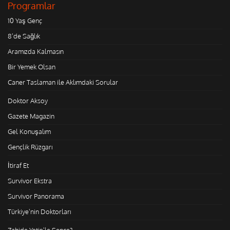
Programlar
10 Yaş Genç
8'de Sağlık
Aramızda Kalmasın
Bir Yemek Olsan
Caner Taslaman ile Aklımdaki Sorular
Doktor Aksoy
Gazete Magazin
Gel Konuşalım
Gençlik Rüzgarı
İtiraf Et
Survivor Ekstra
Survivor Panorama
Türkiye'nin Doktorları
Zahide Yetiş'le Sence?