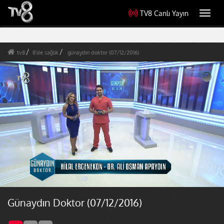
TV8 Canlı Yayın
Toggl
navig
tv8
8'de sağlık
günaydın doktor (07/12/2016)
Günaydın Doktor (07/12/2016)