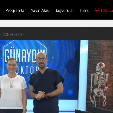
r
Programlar
Yayın Akışı
Başvurular
Tümü
TV8 Ca
r (20/08/2018)