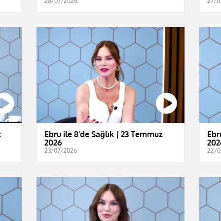
28/07/2026
27/0
z
Ebru ile 8'de Sağlık | 23 Temmuz
Ebr
2026
202
23/07/2026
22/0