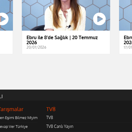
Ebru ile 8'de Sağlık | 20 Temmuz
Ebr
2026
202
20/07/2026
17/0
LI
Yarışmalar
TV8
TV8
en Eşimi Bilmez Miyim
TV8 Canlı Yayın
evap Ver Türkiye