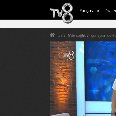
Yarışmalar
Dizile
tv8
8'de sağlık
günaydın dokto