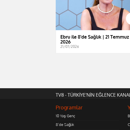
Ebru ile 8'de Sağlık | 21 Temmuz
2026
21/07/2026
TV8 - TÜRKİYE'NİN EĞLENCE KANA
Programlar
10 Yaş Genç
B
8'de Sağlık
C