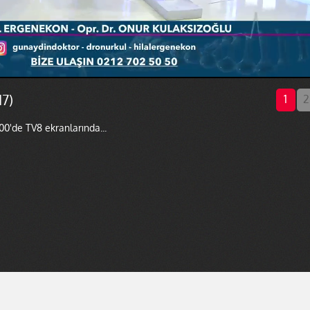
7)
1
2
00'de TV8 ekranlarında...