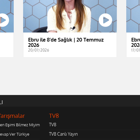
Ebru ile 8'de Sağlık | 20 Temmuz
Ebr
2026
202
20/07/2026
17/0
LI
Yarışmalar
TV8
TV8
en Eşimi Bilmez Miyim
TV8 Canlı Yayın
evap Ver Türkiye