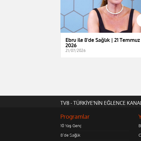
Ebru ile 8'de Sağlık | 21 Temmuz
2026
21/07/2026
TV8 - TÜRKİYE'NİN EĞLENCE KANA
Programlar
10 Yaş Genç
B
8'de Sağlık
C