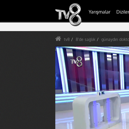
Yarışmalar
Dizile
tv8
8'de sağlık
günaydın dokto