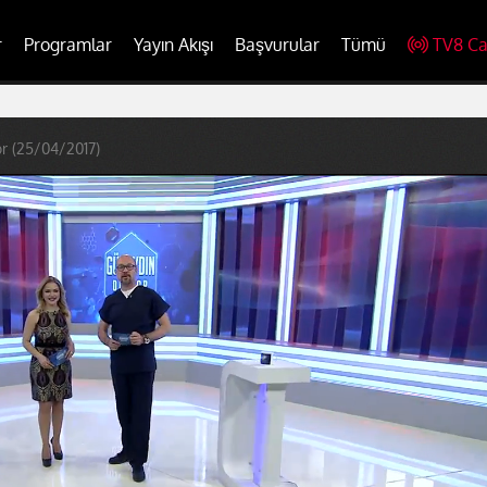
r
Programlar
Yayın Akışı
Başvurular
Tümü
TV8 Ca
r (25/04/2017)