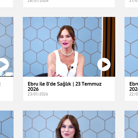
28/07/2026
27/0
z
Ebru ile 8'de Sağlık | 23 Temmuz
Ebr
2026
202
23/07/2026
22/0