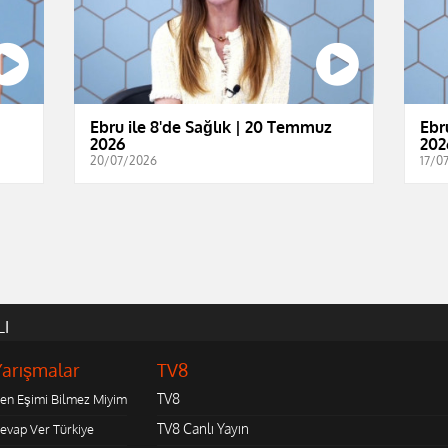
Ebru ile 8'de Sağlık | 20 Temmuz
Ebr
2026
202
20/07/2026
17/0
LI
Yarışmalar
TV8
TV8
en Eşimi Bilmez Miyim
TV8 Canlı Yayın
evap Ver Türkiye