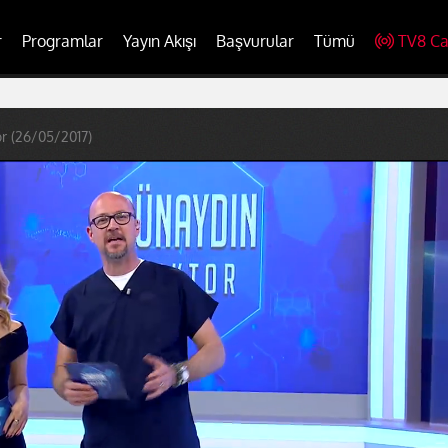
r
Programlar
Yayın Akışı
Başvurular
Tümü
TV8 Ca
r (26/05/2017)