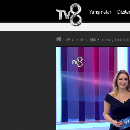
Yarışmalar
Dizile
tv8
8'de sağlık
günaydın dokto