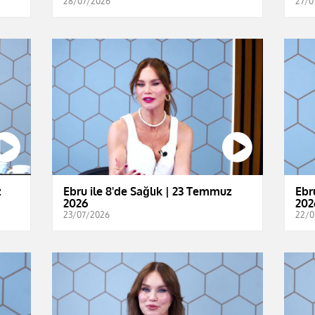
28/07/2026
27/0
z
Ebru ile 8'de Sağlık | 23 Temmuz
Ebr
2026
202
23/07/2026
22/0