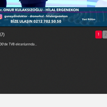
7)
1
2
00'de TV8 ekranlarında...