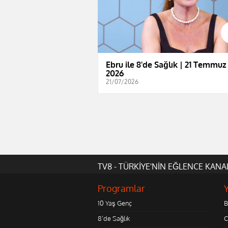
Ebru ile 8'de Sağlık | 21 Temmuz
2026
21/07/2026
TV8 - TÜRKİYE'NİN EĞLENCE KANA
Programlar
10 Yaş Genç
B
8'de Sağlık
C