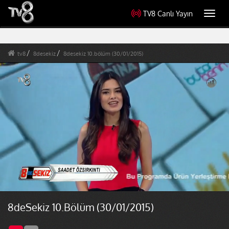
TV8 Canlı Yayın
Toggl
navig
tv8
8desekiz
8desekiz 10.bölüm (30/01/2015)
8deSekiz 10.Bölüm (30/01/2015)