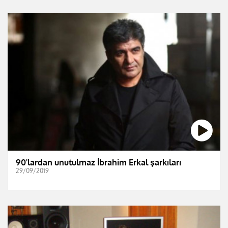
90'lardan unutulmaz İbrahim Erkal şarkıları
29/09/2019