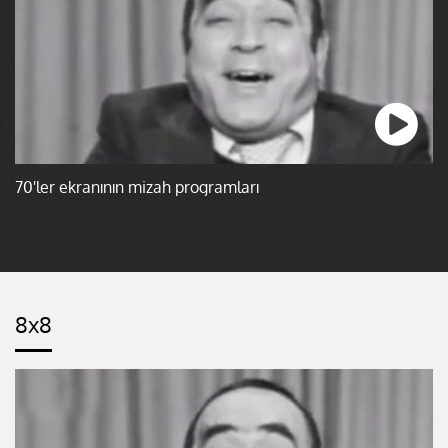
70'ler ekranının mizah programları
8x8