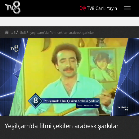
TV8 Canlı Yayın
Toggl
navig
tv8
8x8
yeşilçam'da filmi çekilen arabesk şarkılar
Yeşilçam'da filmi çekilen arabesk şarkılar