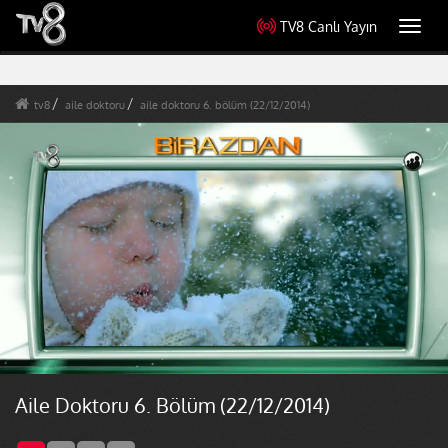
TV8 Canlı Yayın
Toggl
navig
tv8
aile doktoru
aile doktoru 6. bölüm (22/12/2014)
Aile Doktoru 6. Bölüm (22/12/2014)