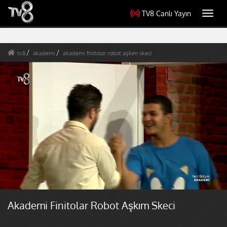
TV8 Canlı Yayın
Toggl
navig
tv8
akademi
akademi finitolar robot aşkım skeci
Akademi Finitolar Robot Aşkım Skeci