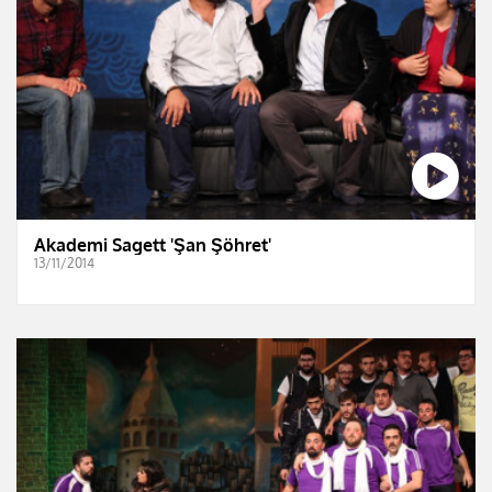
Akademi Sagett 'Şan Şöhret'
13/11/2014