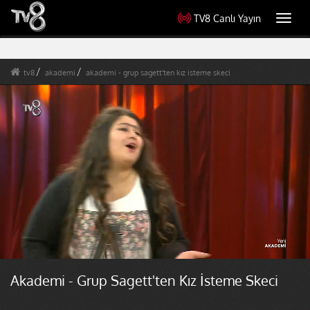
TV8 Canlı Yayın
Toggl
navig
tv8
akademi
akademi - grup sagett'ten kız isteme skeci
Akademi - Grup Sagett'ten Kız İsteme Skeci