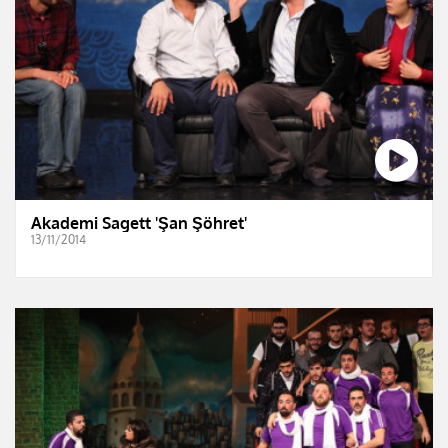
Akademi Sagett 'Şan Şöhret'
13/11/2014