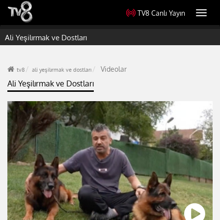
TV8 Canlı Yayın
Toggl
navig
Ali Yeşilırmak ve Dostları
Videolar
tv8
ali yeşilırmak ve dostları
Ali Yeşilırmak ve Dostları