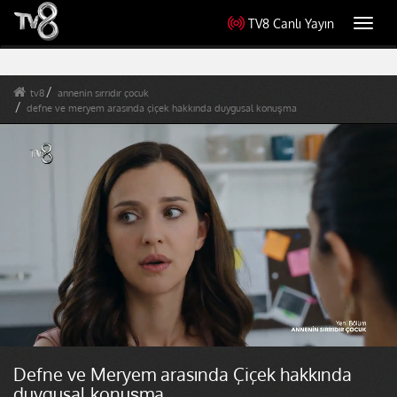
TV8 Canlı Yayın
Toggl
navig
tv8
annenin sırrıdır çocuk
defne ve meryem arasında çiçek hakkında duygusal konuşma
Defne ve Meryem arasında Çiçek hakkında
duygusal konuşma