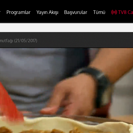
r
Programlar
Yayın Akışı
Başvurular
Tümü
TV8 Ca
mutfağı (21/05/2017)