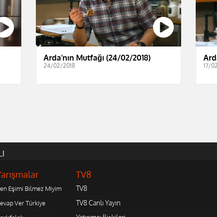
Arda'nın Mutfağı (24/02/2018)
Ard
24/02/2018
17/0
LI
Yarışmalar
TV8
TV8
en Eşimi Bilmez Miyim
TV8 Canlı Yayın
evap Ver Türkiye