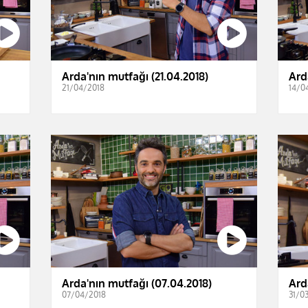
Arda'nın mutfağı (21.04.2018)
Ard
21/04/2018
14/0
Arda'nın mutfağı (07.04.2018)
Ard
07/04/2018
31/0