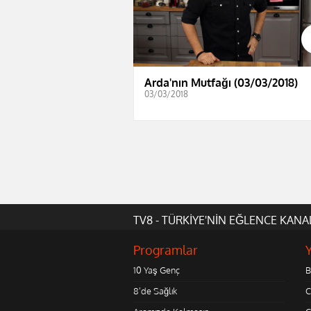
Arda'nın Mutfağı (03/03/2018)
03/03/2018
TV8 - TÜRKİYE'NİN EĞLENCE KANA
Programlar
10 Yaş Genç
B
8'de Sağlık
C