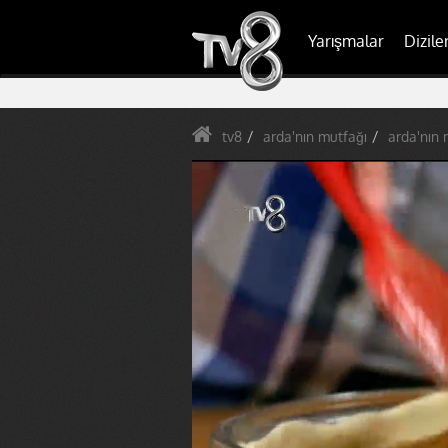
Yarışmalar
Dizile
tv8
arda'nın mutfağı
arda'nın 