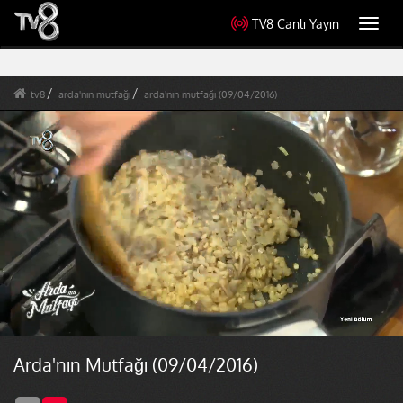
TV8 Canlı Yayın
Toggl
navig
tv8
arda'nın mutfağı
arda'nın mutfağı (09/04/2016)
Arda'nın Mutfağı (09/04/2016)