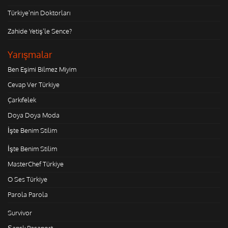
Türkiye'nin Doktorları
Zahide Yetiş'le Sence?
Yarışmalar
Ben Eşimi Bilmez Miyim
Cevap Ver Türkiye
Çarkıfelek
Doya Doya Moda
İşte Benim Stilim
İşte Benim Stilim
MasterChef Türkiye
O Ses Türkiye
Parola Parola
Survivor
Şanslı Pasaport