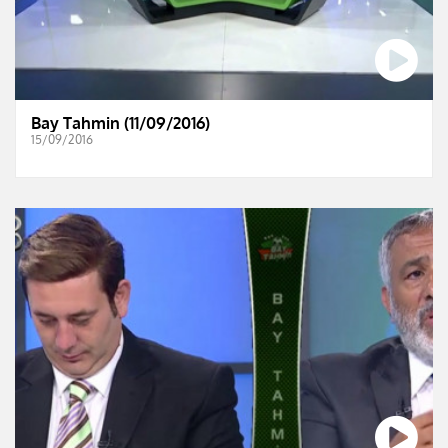
Bay Tahmin (11/09/2016)
15/09/2016