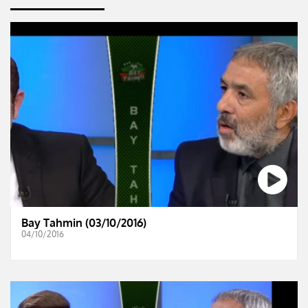
Bay Tahmin (03/10/2016)
04/10/2016