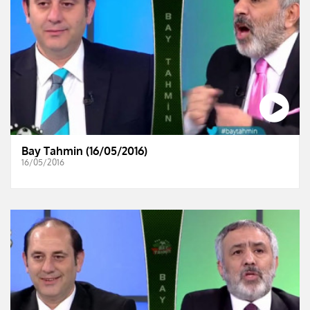
Bay Tahmin (16/05/2016)
16/05/2016