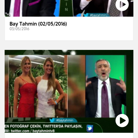
Bay Tahmin (02/05/2016)
03/05/2016