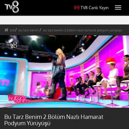
TV8 Canlı Yayın
Toggl
navig
tv8
bu tarz benim
bu tarz benim 2.bölüm nazlı hamarat podyum yürüyüşü
Bu Tarz Benim 2.Bölüm Nazlı Hamarat
Podyum Yürüyüşü