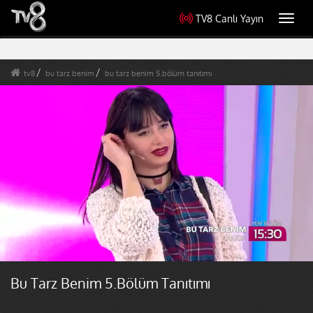
TV8 Canlı Yayın
Toggl
navig
tv8
bu tarz benim
bu tarz benim 5.bölüm tanıtımı
Bu Tarz Benim 5.Bölüm Tanıtımı