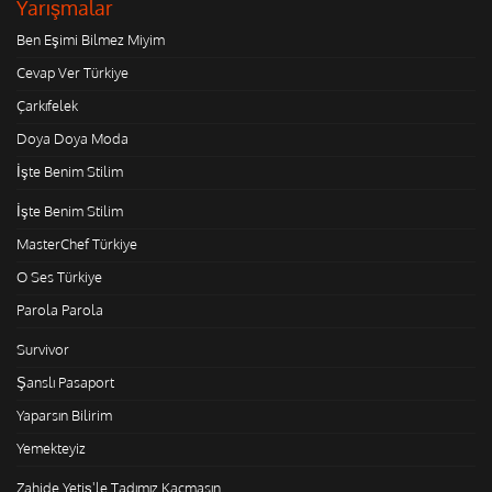
Yarışmalar
Ben Eşimi Bilmez Miyim
Cevap Ver Türkiye
Çarkıfelek
Doya Doya Moda
İşte Benim Stilim
İşte Benim Stilim
MasterChef Türkiye
O Ses Türkiye
Parola Parola
Survivor
Şanslı Pasaport
Yaparsın Bilirim
Yemekteyiz
Zahide Yetiş'le Tadımız Kaçmasın