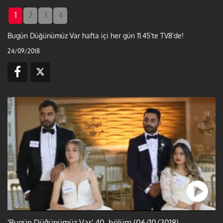
1
2
3
4
Bugün Düğünümüz Var hafta içi her gün 11.45'te TV8'de!
24/09/2018
'Bugün Düğünümüz Var' 40. bölüm (06/10/2018)