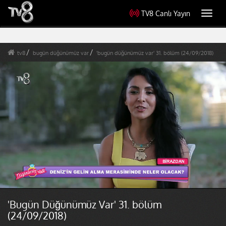
TV8 Canlı Yayın
Toggl
navig
tv8
bugün düğünümüz var
'bugün düğünümüz var' 31. bölüm (24/09/2018)
'Bugün Düğünümüz Var' 31. bölüm
(24/09/2018)