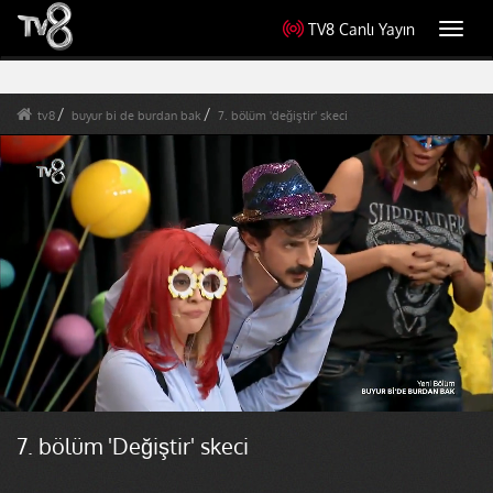
TV8 Canlı Yayın
Toggl
navig
tv8
buyur bi de burdan bak
7. bölüm 'değiştir' skeci
7. bölüm 'Değiştir' skeci