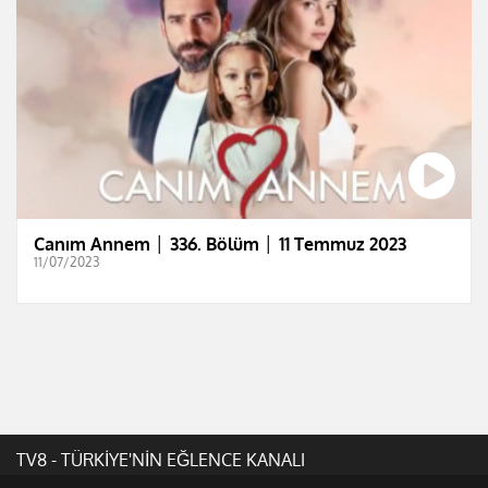
Canım Annem │ 336. Bölüm │ 11 Temmuz 2023
11/07/2023
TV8 - TÜRKİYE'NİN EĞLENCE KANALI