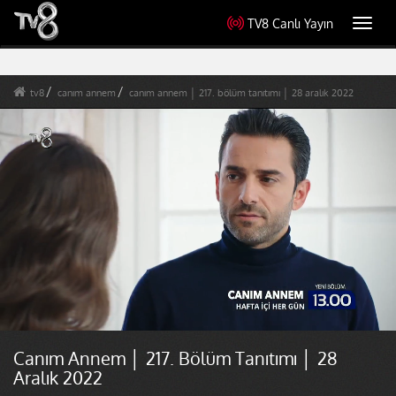
TV8 Canlı Yayın
Toggl
navig
tv8
canım annem
canım annem │ 217. bölüm tanıtımı │ 28 aralık 2022
Canım Annem │ 217. Bölüm Tanıtımı │ 28
Aralık 2022