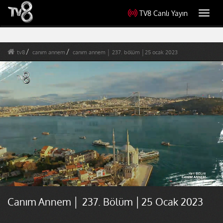
TV8 Canlı Yayın
Toggl
navig
tv8
canım annem
canım annem │ 237. bölüm │25 ocak 2023
Canım Annem │ 237. Bölüm │25 Ocak 2023