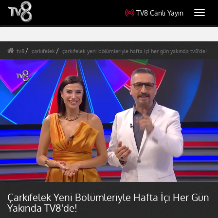
TV8 Canlı Yayın
Toggl
navig
tv8
çarkıfelek
çarkıfelek yeni bölümleriyle hafta içi her gün yakında tv8'de!
Çarkıfelek Yeni Bölümleriyle Hafta İçi Her Gün
Yakında TV8'de!