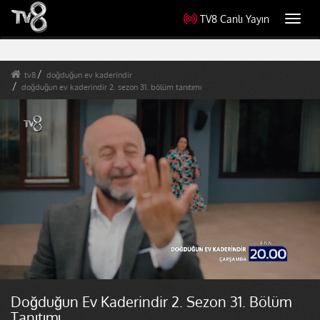
TV8 Canlı Yayın
Toggl
navig
tv8
doğduğun ev kaderindir
doğduğun ev kaderindir 2. sezon 31. bölüm tanıtımı
Doğduğun Ev Kaderindir 2. Sezon 31. Bölüm
Tanıtımı