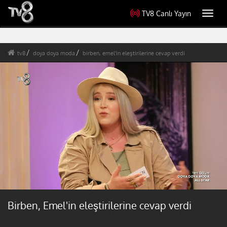
TV8 Canlı Yayın
Toggl
navig
tv8
doya doya moda
birben, emel'in eleştirilerine cevap verdi
Birben, Emel'in eleştirilerine cevap verdi