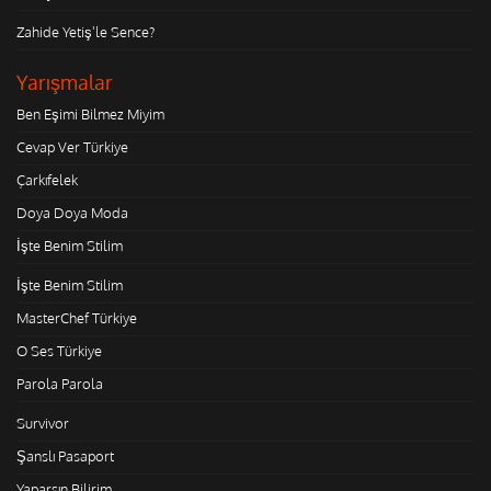
Zahide Yetiş'le Sence?
Yarışmalar
Ben Eşimi Bilmez Miyim
Cevap Ver Türkiye
Çarkıfelek
Doya Doya Moda
İşte Benim Stilim
İşte Benim Stilim
MasterChef Türkiye
O Ses Türkiye
Parola Parola
Survivor
Şanslı Pasaport
Yaparsın Bilirim