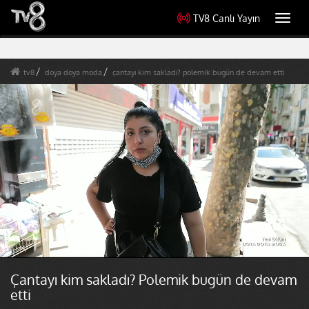
TV8 Canlı Yayın
Toggl
navig
tv8
doya doya moda
çantayı kim sakladı? polemik bugün de devam etti
Çantayı kim sakladı? Polemik bugün de devam
etti