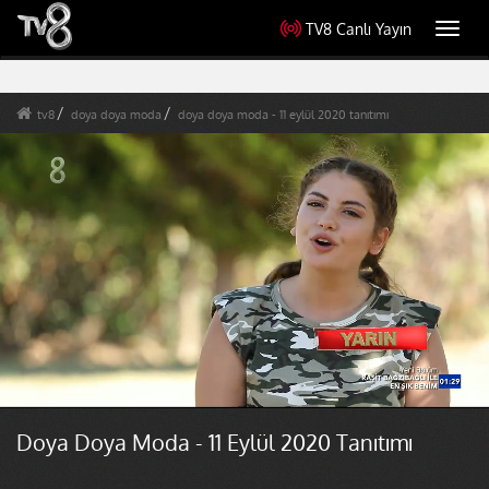
TV8 Canlı Yayın
Toggl
navig
tv8
doya doya moda
doya doya moda - 11 eylül 2020 tanıtımı
Doya Doya Moda - 11 Eylül 2020 Tanıtımı