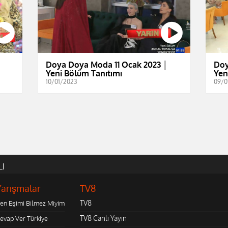
│
Doya Doya Moda 11 Ocak 2023 │
Doy
Yeni Bölüm Tanıtımı
Yen
10/01/2023
09/0
LI
Yarışmalar
TV8
TV8
en Eşimi Bilmez Miyim
TV8 Canlı Yayın
evap Ver Türkiye