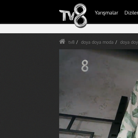
Yarışmalar
Dizile
tv8
doya doya moda
doya doy