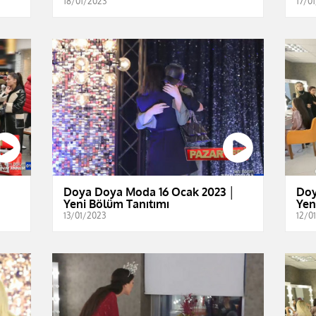
18/01/2023
17/0
│
Doya Doya Moda 16 Ocak 2023 │
Doy
Yeni Bölüm Tanıtımı
Yen
13/01/2023
12/0