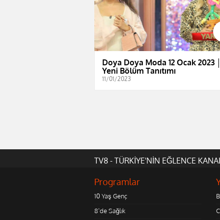
Doya Doya Moda 12 Ocak 2023 
Yeni Bölüm Tanıtımı
11/01/2023
TV8 - TÜRKİYE'NİN EĞLENCE KANA
Programlar
10 Yaş Genç
B
8'de Sağlık
C