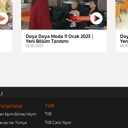
│
Doya Doya Moda 11 Ocak 2023 │
Doy
Yeni Bölüm Tanıtımı
Yen
10/01/2023
09/0
LI
Yarışmalar
TV8
TV8
en Eşimi Bilmez Miyim
TV8 Canlı Yayın
evap Ver Türkiye