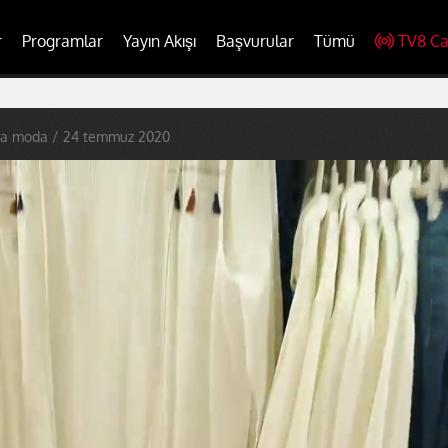
r
Programlar
Yayın Akışı
Başvurular
Tümü
TV8 Ca
ya moda / 24 temmuz 2020