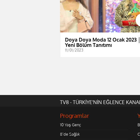
Doya Doya Moda 12 Ocak 2023 
Yeni Bölüm Tanıtımı
11/01/2023
TV8 - TÜRKİYE'NİN EĞLENCE KANA
Programlar
10 Yaş Genç
B
8'de Sağlık
C