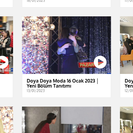
18/01/2023
17/0
│
Doya Doya Moda 16 Ocak 2023 │
Doy
Yeni Bölüm Tanıtımı
Yen
13/01/2023
12/0