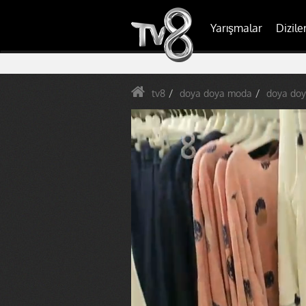
Yarışmalar
Dizile
tv8
doya doya moda
doya do