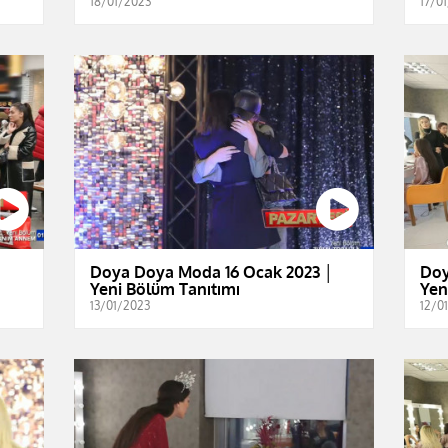
18/01/2023
17/0
│
Doya Doya Moda 16 Ocak 2023 │
Doy
Yeni Bölüm Tanıtımı
Yen
13/01/2023
12/0