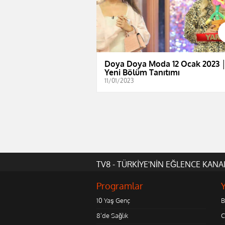
Doya Doya Moda 12 Ocak 2023 
Yeni Bölüm Tanıtımı
11/01/2023
TV8 - TÜRKİYE'NİN EĞLENCE KANA
Programlar
10 Yaş Genç
B
8'de Sağlık
C