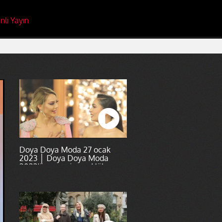
nlı Yayın
Doya Doya Moda 27 ocak
2023 │ Doya Doya Moda
2023'ün şampiyonu Hülya
Yenidoğmuş oldu