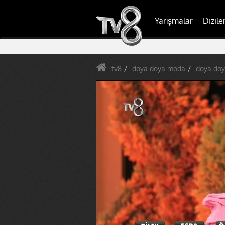
Yarışmalar
Dizile
tv8
doya doya moda
doya doy