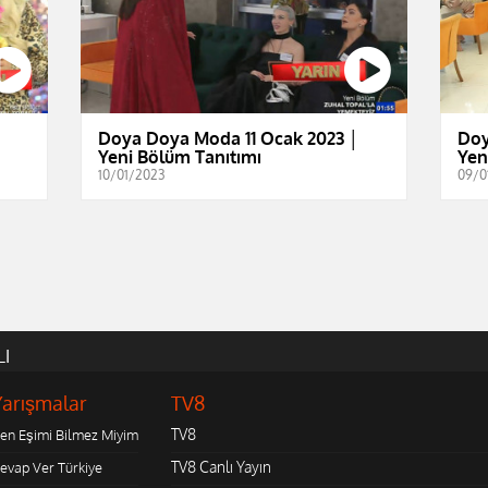
│
Doya Doya Moda 11 Ocak 2023 │
Doy
Yeni Bölüm Tanıtımı
Yen
10/01/2023
09/0
LI
Yarışmalar
TV8
TV8
en Eşimi Bilmez Miyim
TV8 Canlı Yayın
evap Ver Türkiye