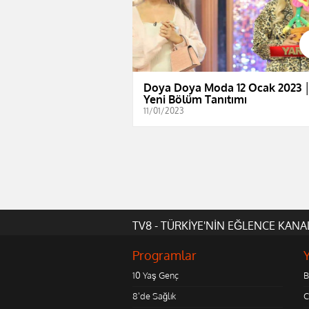
Doya Doya Moda 12 Ocak 2023 
Yeni Bölüm Tanıtımı
11/01/2023
TV8 - TÜRKİYE'NİN EĞLENCE KANA
Programlar
10 Yaş Genç
B
8'de Sağlık
C