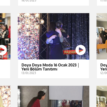
18/01/2023
17/0
│
Doya Doya Moda 16 Ocak 2023 │
Doy
Yeni Bölüm Tanıtımı
Yen
13/01/2023
12/0