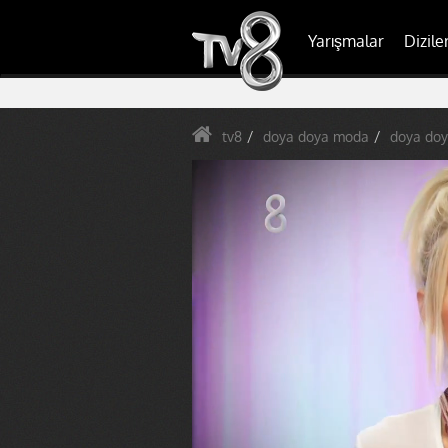
Yarışmalar
Dizile
tv8
doya doya moda
doya doy