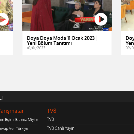
│
Doya Doya Moda 11 Ocak 2023 │
Doy
Yeni Bölüm Tanıtımı
Yen
10/01/2023
09/0
LI
Yarışmalar
TV8
TV8
en Eşimi Bilmez Miyim
TV8 Canlı Yayın
evap Ver Türkiye