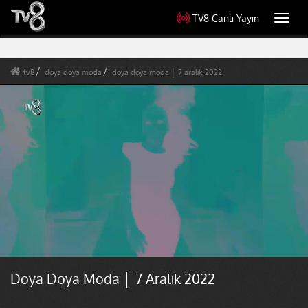
TV8 Canlı Yayın
Toggl
navig
tv8
doya doya moda
doya doya moda │ 7 aralık 2022
Doya Doya Moda │ 7 Aralık 2022