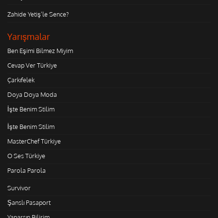
Zahide Yetiş'le Sence?
Yarışmalar
Ben Eşimi Bilmez Miyim
Cevap Ver Türkiye
Çarkıfelek
Doya Doya Moda
İşte Benim Stilim
İşte Benim Stilim
MasterChef Türkiye
O Ses Türkiye
Parola Parola
Survivor
Şanslı Pasaport
Yaparsın Bilirim