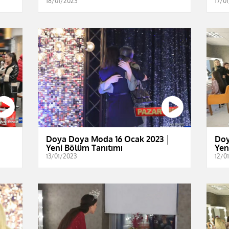
18/01/2023
17/0
│
Doya Doya Moda 16 Ocak 2023 │
Doy
Yeni Bölüm Tanıtımı
Yen
13/01/2023
12/0