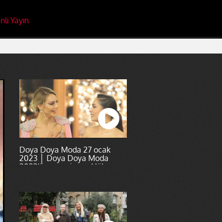
nlı Yayın
Doya Doya Moda 27 ocak
2023 │ Doya Doya Moda
2023'ün şampiyonu Hülya
Yenidoğmuş oldu