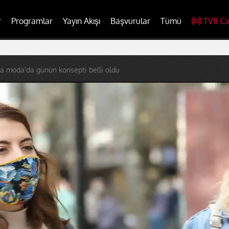
r
Programlar
Yayın Akışı
Başvurular
Tümü
TV8 Ca
a moda'da günün konsepti belli oldu