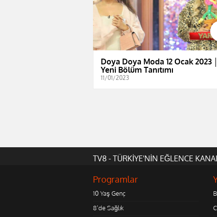
Doya Doya Moda 12 Ocak 2023 
Yeni Bölüm Tanıtımı
11/01/2023
TV8 - TÜRKİYE'NİN EĞLENCE KANA
Programlar
10 Yaş Genç
B
8'de Sağlık
C