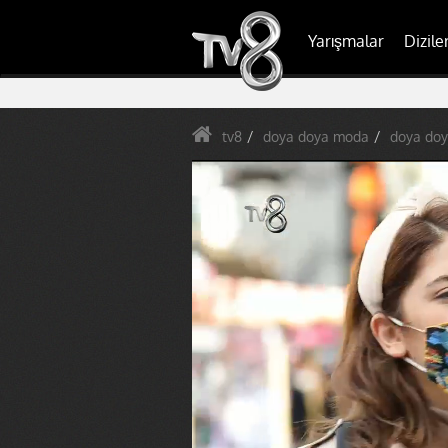
Yarışmalar
Dizile
tv8
doya doya moda
doya doy