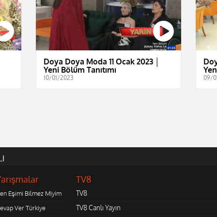
│
Doya Doya Moda 11 Ocak 2023 │
Doy
Yeni Bölüm Tanıtımı
Yen
10/01/2023
09/0
LI
Yarışmalar
TV8
TV8
en Eşimi Bilmez Miyim
TV8 Canlı Yayın
evap Ver Türkiye