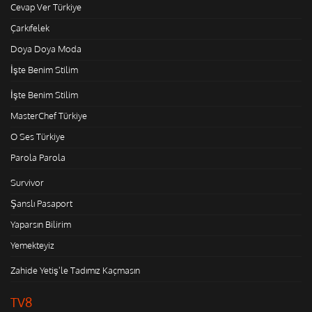
Cevap Ver Türkiye
Çarkıfelek
Doya Doya Moda
İşte Benim Stilim
İşte Benim Stilim
MasterChef Türkiye
O Ses Türkiye
Parola Parola
Survivor
Şanslı Pasaport
Yaparsın Bilirim
Yemekteyiz
Zahide Yetiş'le Tadımız Kaçmasın
TV8