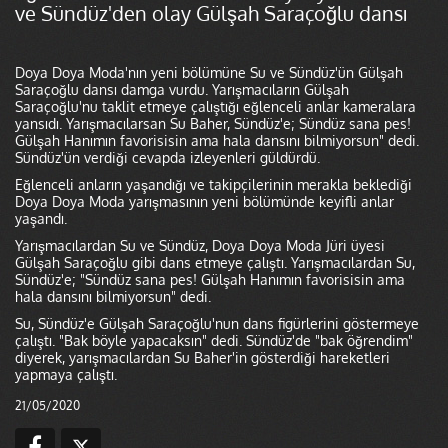
ve Sündüz'den olay Gülşah Saraçoğlu dansı
Doya Doya Moda'nın yeni bölümüne Su ve Sündüz'ün Gülşah
Saraçoğlu dansı damga vurdu. Yarışmacıların Gülşah
Saraçoğlu'nu taklit etmeye çalıştığı eğlenceli anlar kameralara
yansıdı. Yarışmacılarsan Su Baher, Sündüz'e; Sündüz sana pes!
Gülşah Hanımın favorisisin ama hala dansını bilmiyorsun" dedi.
Sündüz'ün verdiği cevapda izleyenleri güldürdü.
Eğlenceli anların yaşandığı ve takipçilerinin merakla beklediği
Doya Doya Moda yarışmasının yeni bölümünde keyifli anlar
yaşandı.
Yarışmacılardan Su ve Sündüz, Doya Doya Moda Jüri üyesi
Gülşah Saraçoğlu gibi dans etmeye çalıştı. Yarışmacılardan Su,
Sündüz'e; "Sündüz sana pes! Gülşah Hanımın favorisisin ama
hala dansını bilmiyorsun" dedi.
Su, Sündüz'e Gülşah Saraçoğlu'nun dans figürlerini göstermeye
çalıştı. "Bak böyle yapacaksın" dedi. Sündüz'de "bak öğrendim"
diyerek, yarışmacılardan Su Baher'in gösterdiği hareketleri
yapmaya çalıştı.
21/05/2020